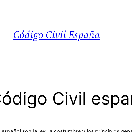
Código Civil España
 Código Civil es
 español son la ley, la costumbre y los principios gen