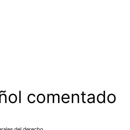
pañol comentado
erales del derecho.