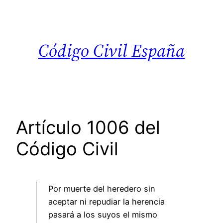
Saltar
al
contenido
Código Civil España
Artículo 1006 del
Código Civil
Por muerte del heredero sin
aceptar ni repudiar la herencia
pasará a los suyos el mismo