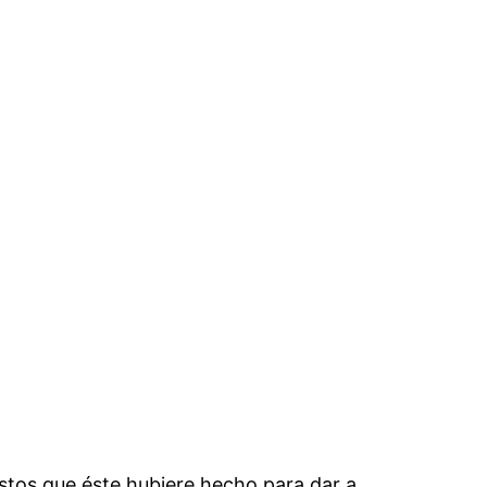
astos que éste hubiere hecho para dar a