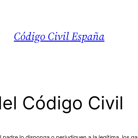
Código Civil España
el Código Civil
l padre lo disponga o perjudiquen a la legítima, los g