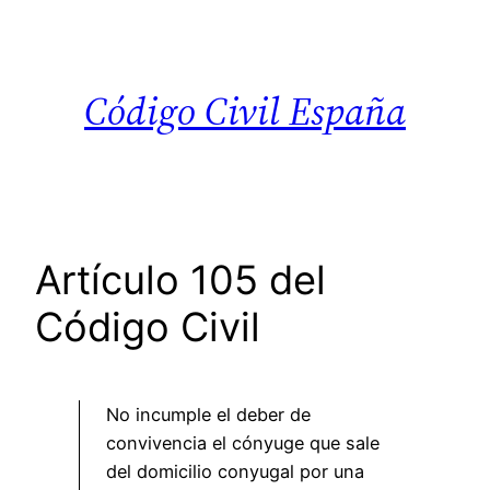
Saltar
al
contenido
Código Civil España
Artículo 105 del
Código Civil
No incumple el deber de
convivencia el cónyuge que sale
del domicilio conyugal por una