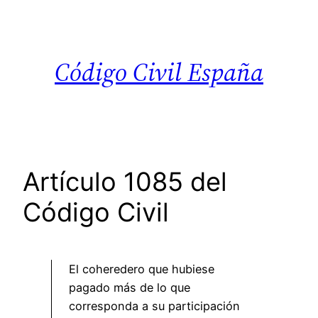
Saltar
al
contenido
Código Civil España
Artículo 1085 del
Código Civil
El coheredero que hubiese
pagado más de lo que
corresponda a su participación