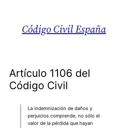
Saltar
al
contenido
Código Civil España
Artículo 1106 del
Código Civil
La indemnización de daños y
perjuicios comprende, no sólo el
valor de la pérdida que hayan