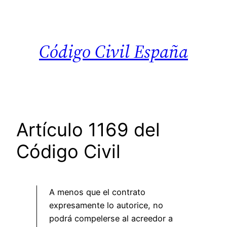
Saltar
al
contenido
Código Civil España
Artículo 1169 del
Código Civil
A menos que el contrato
expresamente lo autorice, no
podrá compelerse al acreedor a