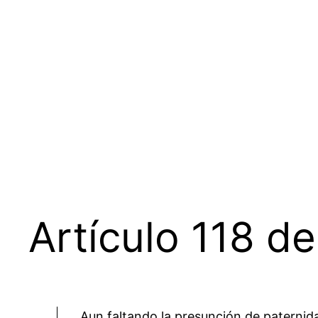
Saltar
al
contenido
Artículo 118 de
Aun faltando la presunción de paternida