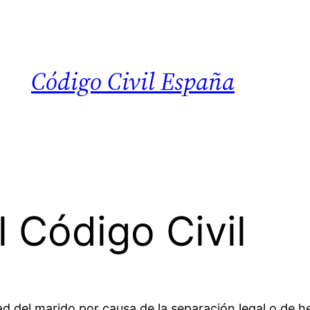
Código Civil España
l Código Civil
d del marido por causa de la separación legal o de h