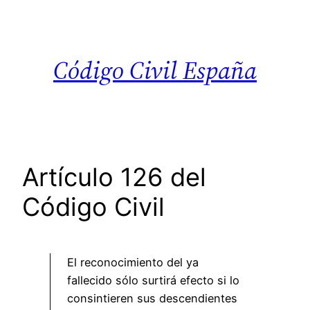
Saltar
al
contenido
Código Civil España
Artículo 126 del
Código Civil
El reconocimiento del ya
fallecido sólo surtirá efecto si lo
consintieren sus descendientes