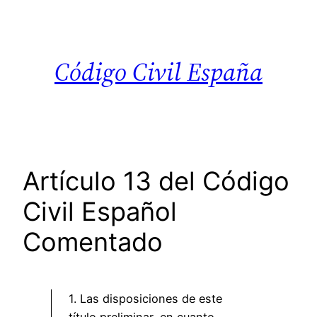
Saltar
al
contenido
Código Civil España
Artículo 13 del Código
Civil Español
Comentado
1. Las disposiciones de este
título preliminar, en cuanto