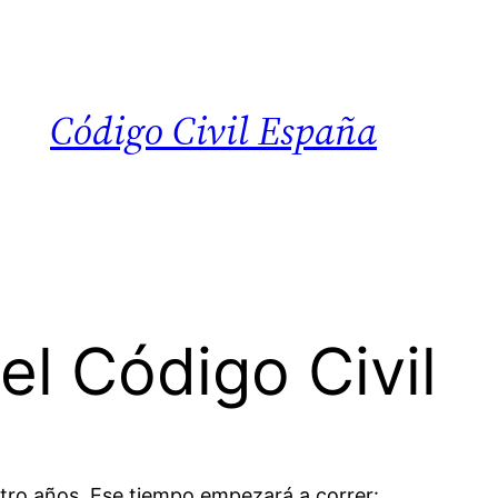
Código Civil España
el Código Civil
atro años. Ese tiempo empezará a correr: