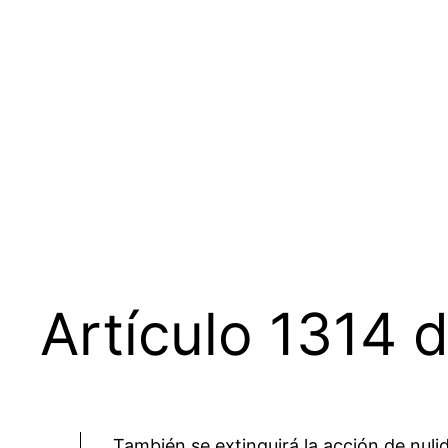
Saltar
al
contenido
Artículo 1314 d
También se extinguirá la acción de nuli