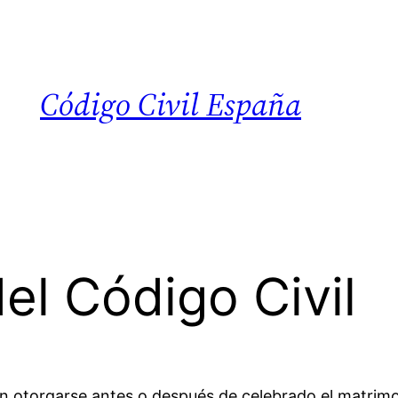
Código Civil España
el Código Civil
n otorgarse antes o después de celebrado el matrimo