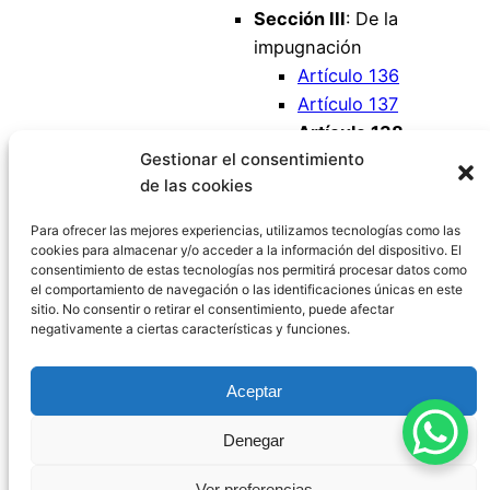
Sección III
: De la
impugnación
Artículo 136
Artículo 137
Artículo 138
Gestionar el consentimiento
Artículo 139
de las cookies
Artículo 140
Artículo 141
Para ofrecer las mejores experiencias, utilizamos tecnologías como las
cookies para almacenar y/o acceder a la información del dispositivo. El
consentimiento de estas tecnologías nos permitirá procesar datos como
el comportamiento de navegación o las identificaciones únicas en este
sitio. No consentir o retirar el consentimiento, puede afectar
negativamente a ciertas características y funciones.
Código Civil España
Aceptar
Aviso Legal
|
Política de Privacidad
|
Política de
Denegar
Cookies
|
Blog
|
Contacto
Ver preferencias