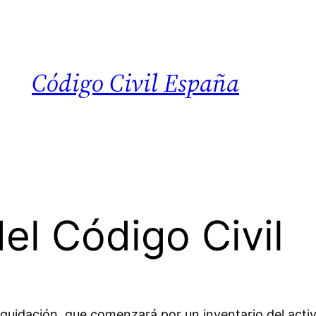
Código Civil España
el Código Civil
liquidación, que comenzará por un inventario del activ