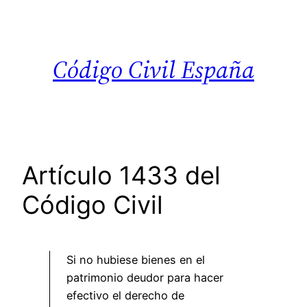
Saltar
al
contenido
Código Civil España
Artículo 1433 del
Código Civil
Si no hubiese bienes en el
patrimonio deudor para hacer
efectivo el derecho de