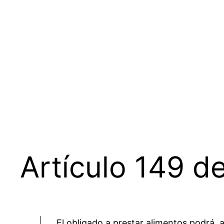
Saltar
al
contenido
Artículo 149 de
El obligado a prestar alimentos podrá, 