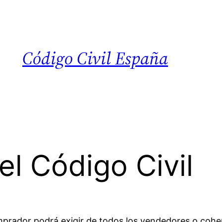
Código Civil España
el Código Civil
 comprador podrá exigir de todos los vendedores o co