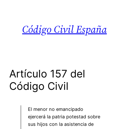
Saltar
al
contenido
Código Civil España
Artículo 157 del
Código Civil
El menor no emancipado
ejercerá la patria potestad sobre
sus hijos con la asistencia de