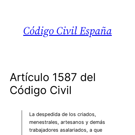
Saltar
al
contenido
Código Civil España
Artículo 1587 del
Código Civil
La despedida de los criados,
menestrales, artesanos y demás
trabajadores asalariados, a que