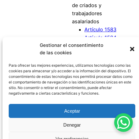
de criados y
trabajadores
asalariados
Artículo 1583
Artículo 1584
Gestionar el consentimiento
Artículo 1585
de las cookies
Artículo 1586
Artículo 1587
Para ofrecer las mejores experiencias, utilizamos tecnologías como las
cookies para almacenar y/o acceder a la información del dispositivo. El
consentimiento de estas tecnologías nos permitirá procesar datos como
el comportamiento de navegación o las identificaciones únicas en este
sitio. No consentir o retirar el consentimiento, puede afectar
negativamente a ciertas características y funciones.
Código Civil España
Aceptar
Aviso Legal
|
Política de Privacidad
|
Política de
Denegar
Cookies
|
Blog
|
Contacto
Ver preferencias