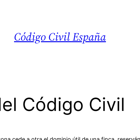
Código Civil España
el Código Civil
na cede a otra el dominio útil de una finca, reserván