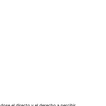
dose el directo y el derecho a percibir