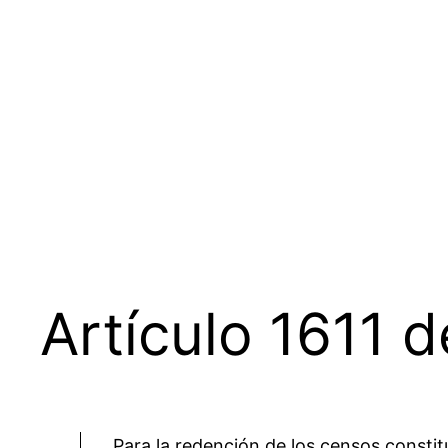
Saltar
al
contenido
Artículo 1611 d
Para la redención de los censos constit