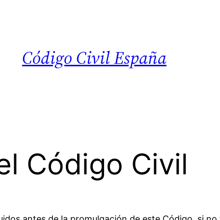
Código Civil España
el Código Civil
uidos antes de la promulgación de este Código, si no f