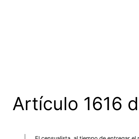
Saltar
al
contenido
Artículo 1616 d
El censualista, al tiempo de entregar el