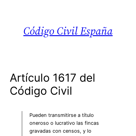
Saltar
al
contenido
Código Civil España
Artículo 1617 del
Código Civil
Pueden transmitirse a título
oneroso o lucrativo las fincas
gravadas con censos, y lo