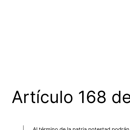
Saltar
al
contenido
Artículo 168 de
Al término de la patria potestad podrán 