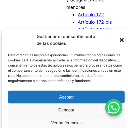
menores
Artículo 172
Artículo 172 bis
Artículo 172 ter
Gestionar el consentimiento
Artículo 173
de las cookies
Artículo 173 bis
Artículo 174
Para ofrecer las mejores experiencias, utilizamos tecnologías como las
cookies para almacenar y/o acceder a la información del dispositivo. El
consentimiento de estas tecnologías nos permitirá procesar datos como
el comportamiento de navegación o las identificaciones únicas en este
sitio. No consentir o retirar el consentimiento, puede afectar
negativamente a ciertas características y funciones.
Código Civil España
Aceptar
Aviso Legal
|
Política de Privacidad
|
Política de
Denegar
Cookies
|
Blog
|
Contacto
Ver preferencias