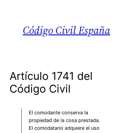
Saltar
al
contenido
Código Civil España
Artículo 1741 del
Código Civil
El comodante conserva la
propiedad de la cosa prestada.
El comodatario adquiere el uso