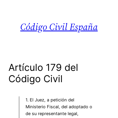
Saltar
al
contenido
Código Civil España
Artículo 179 del
Código Civil
1. El Juez, a petición del
Ministerio Fiscal, del adoptado o
de su representante legal,