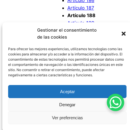
Artículo 186
Artículo 187
Artículo 188
Artículo 189
Gestionar el consentimiento
Artículo 190
de las cookies
Artículo 191
Artículo 192
Para ofrecer las mejores experiencias, utilizamos tecnologías como las
cookies para almacenar y/o acceder a la información del dispositivo. El
consentimiento de estas tecnologías nos permitirá procesar datos como
el comportamiento de navegación o las identificaciones únicas en este
sitio. No consentir o retirar el consentimiento, puede afectar
negativamente a ciertas características y funciones.
Código Civil España
Aceptar
Aviso Legal
|
Política de Privacidad
|
Política de
Denegar
Cookies
|
Blog
|
Contacto
Ver preferencias