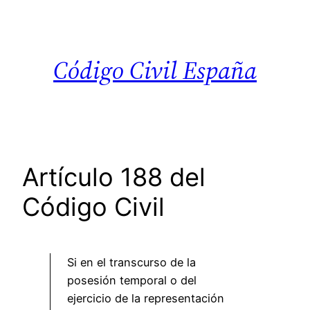
Saltar
al
contenido
Código Civil España
Artículo 188 del
Código Civil
Si en el transcurso de la
posesión temporal o del
ejercicio de la representación