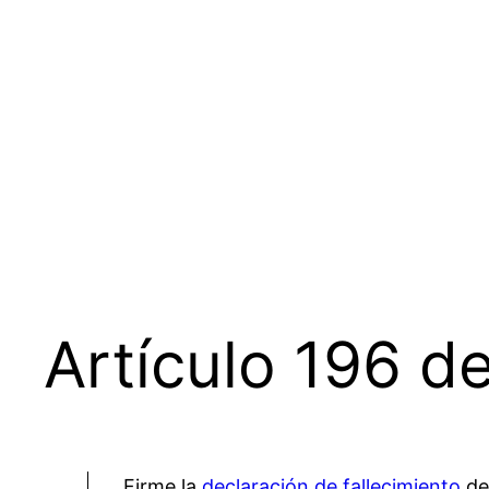
Saltar
al
contenido
Artículo 196 de
Firme la
declaración de fallecimiento
del