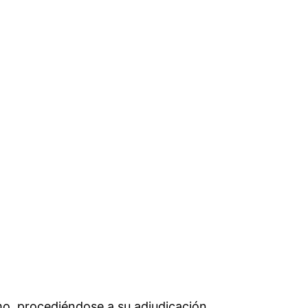
smo, procediéndose a su adjudicación