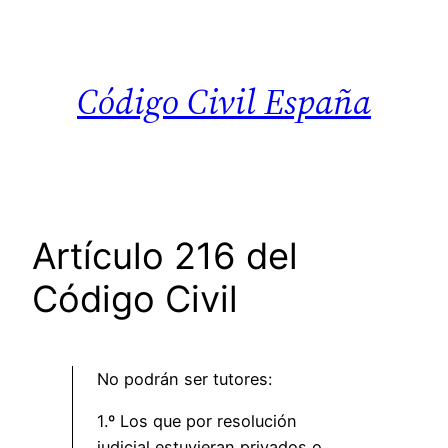
Saltar
al
contenido
Código Civil España
Artículo 216 del
Código Civil
No podrán ser tutores:
1.º Los que por resolución
judicial estuvieran privados o