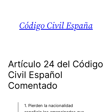
Saltar
al
contenido
Código Civil España
Artículo 24 del Código
Civil Español
Comentado
1. Pierden la nacionalidad
española los emancipados que,