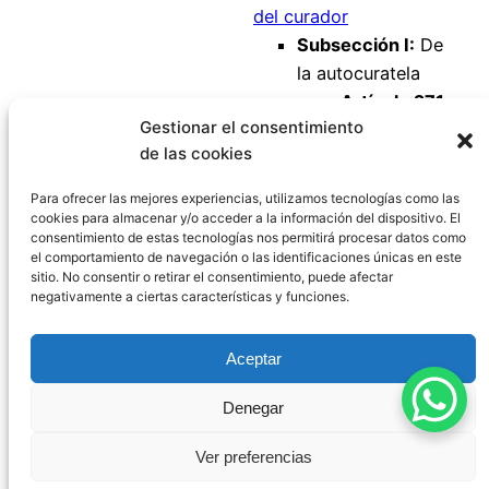
del curador
Subsección I:
De
la autocuratela
Artículo 271
Gestionar el consentimiento
Artículo 272
de las cookies
Artículo 273
Artículo 274
Para ofrecer las mejores experiencias, utilizamos tecnologías como las
cookies para almacenar y/o acceder a la información del dispositivo. El
consentimiento de estas tecnologías nos permitirá procesar datos como
el comportamiento de navegación o las identificaciones únicas en este
sitio. No consentir o retirar el consentimiento, puede afectar
negativamente a ciertas características y funciones.
Código Civil España
Aceptar
Aviso Legal
|
Política de Privacidad
|
Política de
Denegar
Cookies
|
Blog
|
Contacto
Ver preferencias