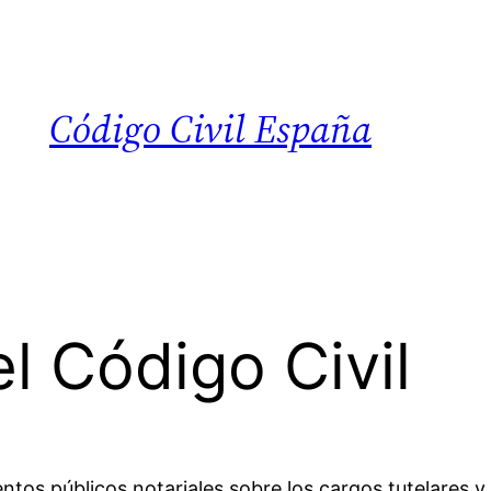
Código Civil España
l Código Civil
entos públicos notariales sobre los cargos tutelares