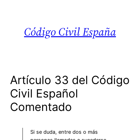
Saltar
al
contenido
Código Civil España
Artículo 33 del Código
Civil Español
Comentado
Si se duda, entre dos o más
personas llamadas a sucederse,