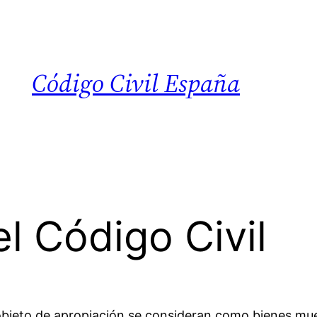
Código Civil España
l Código Civil
objeto de apropiación se consideran como bienes mu