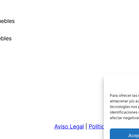
uebles
ebles
Para ofrecer las
almacenar y/o ac
tecnologías nos 
identificaciones 
afectar negativa
Aviso Legal
|
Política de Privaci
Acep