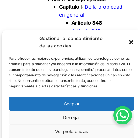
Capítulo I
:
De la propiedad
en general
Artículo 348
Artículo 349
Gestionar el consentimiento
Artículo 350
de las cookies
Artículo 351
Artículo 352
Para ofrecer las mejores experiencias, utilizamos tecnologías como las
cookies para almacenar y/o acceder a la información del dispositivo. El
consentimiento de estas tecnologías nos permitirá procesar datos como
el comportamiento de navegación o las identificaciones únicas en este
sitio. No consentir o retirar el consentimiento, puede afectar
negativamente a ciertas características y funciones.
Código Civil España
Aceptar
Aviso Legal
|
Política de Privacidad
|
Política de
Denegar
Cookies
|
Blog
|
Contacto
Ver preferencias