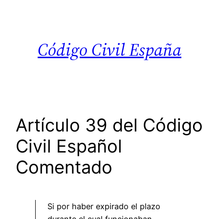
Saltar
al
contenido
Código Civil España
Artículo 39 del Código
Civil Español
Comentado
Si por haber expirado el plazo
durante el cual funcionaban