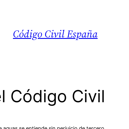
Código Civil España
l Código Civil
guas se entiende sin perjuicio de tercero.