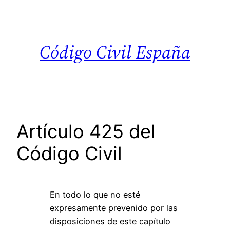
Saltar
al
contenido
Código Civil España
Artículo 425 del
Código Civil
En todo lo que no esté
expresamente prevenido por las
disposiciones de este capítulo