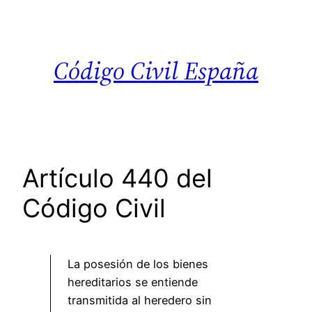
Saltar
al
contenido
Código Civil España
Artículo 440 del
Código Civil
La posesión de los bienes
hereditarios se entiende
transmitida al heredero sin