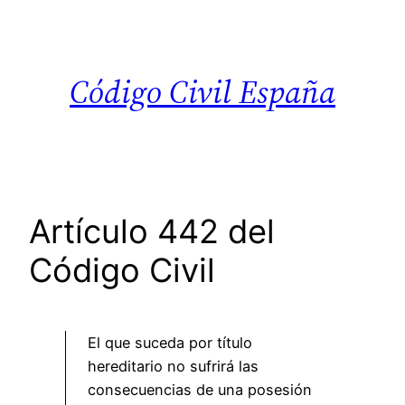
Saltar
al
contenido
Código Civil España
Artículo 442 del
Código Civil
El que suceda por título
hereditario no sufrirá las
consecuencias de una posesión