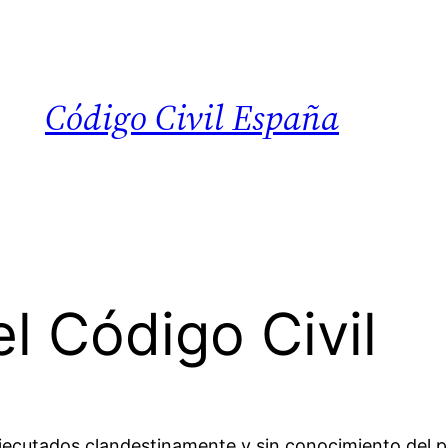
Código Civil España
l Código Civil
jecutados clandestinamente y sin conocimiento del p