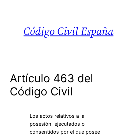
Saltar
al
contenido
Código Civil España
Artículo 463 del
Código Civil
Los actos relativos a la
posesión, ejecutados o
consentidos por el que posee