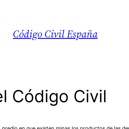
Código Civil España
l Código Civil
 predio en que existen minas los productos de las de