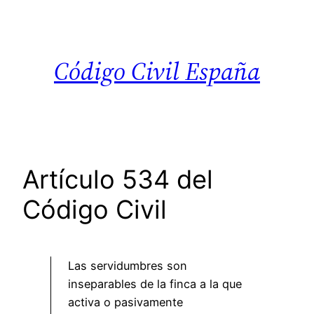
Saltar
al
contenido
Código Civil España
Artículo 534 del
Código Civil
Las servidumbres son
inseparables de la finca a la que
activa o pasivamente