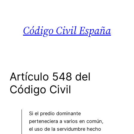
Saltar
al
contenido
Código Civil España
Artículo 548 del
Código Civil
Si el predio dominante
perteneciera a varios en común,
el uso de la servidumbre hecho