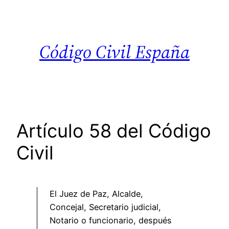
Saltar
al
contenido
Código Civil España
Artículo 58 del Código
Civil
El Juez de Paz, Alcalde,
Concejal, Secretario judicial,
Notario o funcionario, después