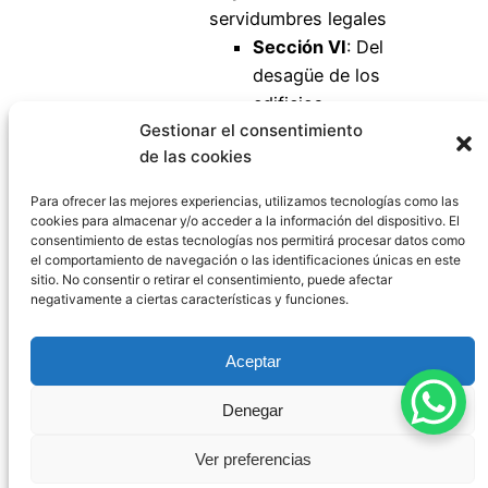
servidumbres legales
Sección VI
: Del
desagüe de los
edificios
Gestionar el consentimiento
Artículo 586
de las cookies
Artículo 587
Artículo 588
Para ofrecer las mejores experiencias, utilizamos tecnologías como las
cookies para almacenar y/o acceder a la información del dispositivo. El
consentimiento de estas tecnologías nos permitirá procesar datos como
el comportamiento de navegación o las identificaciones únicas en este
sitio. No consentir o retirar el consentimiento, puede afectar
negativamente a ciertas características y funciones.
Código Civil España
Aceptar
Aviso Legal
|
Política de Privacidad
|
Política de
Denegar
Cookies
|
Blog
|
Contacto
Ver preferencias