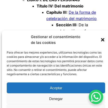
Título IV: Del matrimonio
Capítulo III
:
De la forma de
celebración del matrimonio
Sección III:
De la
celebración en forma
Gestionar el consentimiento
religiosa
de las cookies
Artículo 59
Artículo 60
Para ofrecer las mejores experiencias, utilizamos tecnologías como las
cookies para almacenar y/o acceder a la información del dispositivo. El
consentimiento de estas tecnologías nos permitirá procesar datos como
el comportamiento de navegación o las identificaciones únicas en este
sitio. No consentir o retirar el consentimiento, puede afectar
negativamente a ciertas características y funciones.
Código Civil España
Aceptar
Aviso Legal
|
Política de Privacidad
|
Política de
Denegar
Cookies
|
Blog
|
Contacto